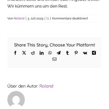
Wir kümmern uns um den Rest.
für
Von
Roland
|
3. Juli 2025
|
ls
|
Kommentare deaktiviert
Wie
lange
muss
ein
Share This Story, Choose Your Platform!
Unternehmen
bestehen,
Facebook
X
Reddit
LinkedIn
WhatsApp
Telegram
Tumblr
Pinterest
Vk
Xing
damit
E-
eine
Mail
Anfrage
Sinn
macht?
Über den Autor:
Roland