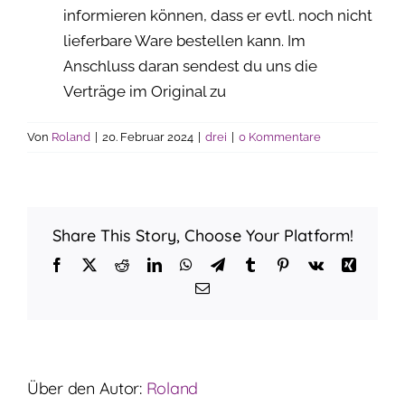
informieren können, dass er evtl. noch nicht
lieferbare Ware bestellen kann. Im
Anschluss daran sendest du uns die
Verträge im Original zu
Von
Roland
|
20. Februar 2024
|
drei
|
0 Kommentare
Share This Story, Choose Your Platform!
Facebook
X
Reddit
LinkedIn
WhatsApp
Telegram
Tumblr
Pinterest
Vk
Xing
E-
Mail
Über den Autor:
Roland