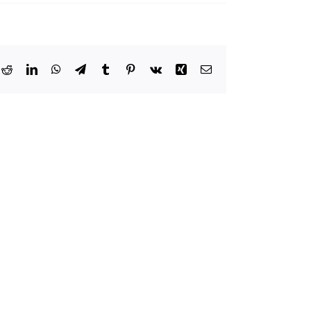
k
Reddit
LinkedIn
WhatsApp
Telegram
Tumblr
Pinterest
Vk
Xing
E-
Mail