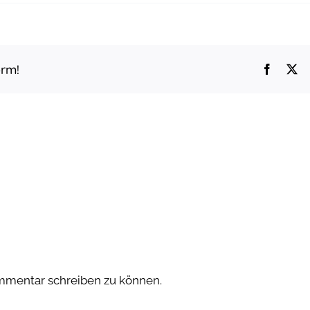
orm!
Faceboo
X
mmentar schreiben zu können.