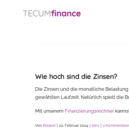
Inhalt
Zum
springen
Inhalt
springen
Wie hoch sind die Zinsen?
Die Zinsen und die monatliche Belastung 
gewählten Laufzeit. Natürlich spielt die Bo
Mit unserem
Finanzierungsrechner
kannst
Von
Roland
|
20. Februar 2024
|
eins
|
0 Kommentare